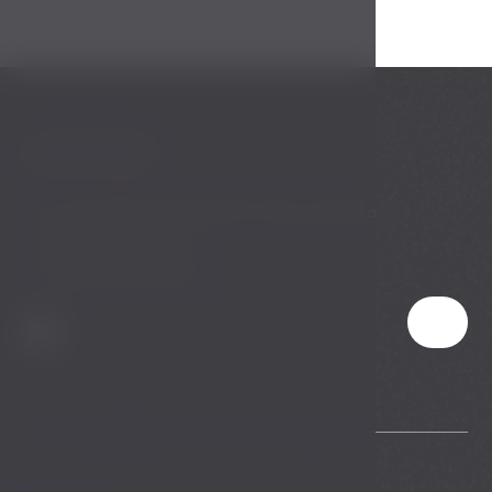
KONTAKT
Pec pod Sněžkou 358 542 21 Česká republika
T:
+420 702 196 262
E:
chalet@chaletberg.cz