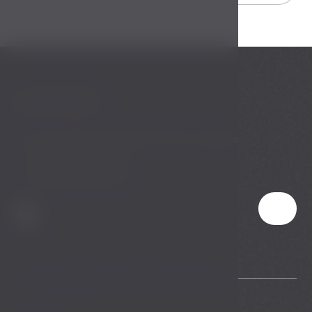
KONTAKT
Pec pod Sněžkou 358 542 21 Česká republika
T:
+420 606 065 228
E:
chalet@chaletberg.cz