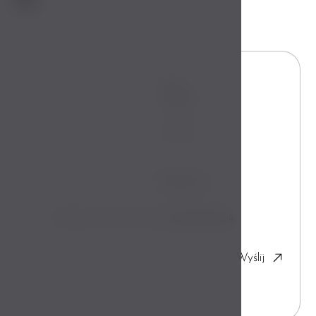
Imię
Telefon
E-mail
Wiadomość
Souhlasím se zpracováním
osobních údajů
Wyślij